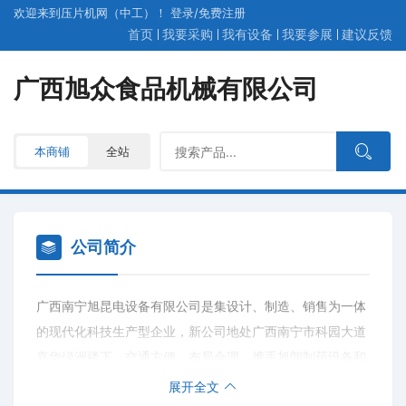
欢迎来到压片机网（中工）！
登录
/
免费
注册
首页
我要采购
我有设备
我要参展
建议反馈
广西旭众食品机械有限公司
本商铺
全站
公司简介
广西南宁旭昆电设备有限公司是集设计、制造、销售为一体
的现代化科技生产型企业，新公司地处广西南宁市科园大道
嘉华绿洲楼下，交通方便，布局合理，携手旭朗制药设备和
旭众食品加工机械，专业生产销售制药设备、磨粉设备、破
展开全文