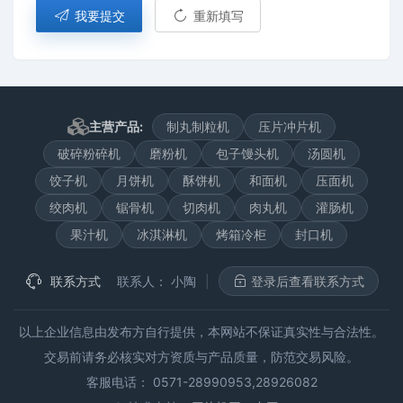
我要提交
重新填写
主营产品:
制丸制粒机
压片冲片机
破碎粉碎机
磨粉机
包子馒头机
汤圆机
饺子机
月饼机
酥饼机
和面机
压面机
绞肉机
锯骨机
切肉机
肉丸机
灌肠机
果汁机
冰淇淋机
烤箱冷柜
封口机
联系方式
联系人：
小陶
|
登录后查看联系方式
以上企业信息由发布方自行提供，本网站不保证真实性与合法性。
交易前请务必核实对方资质与产品质量，防范交易风险。
客服电话： 0571-28990953,28926082